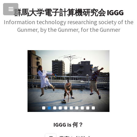
群馬大学電子計算機研究会 IGGG
Information technology researching society of the
Gunmer, by the Gunmer, for the Gunmer
1
2
3
4
5
6
7
8
9
10
IGGG is 何？