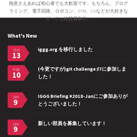
熱意さえあれば初心者でも大歓迎です。もちろん、プログ
ラミング、電子回路、ロボコン、DTM、CGなどが大好きな
ギークも絶賛募集中。
What's New
iggg.org を移行しました
Oct
13
(今更ですが)git challenge ♯7に参加しま
Feb
10
した！
IGGG Briefing #2018-Janにご参加ありが
Jan
9
とうございました！
新しい部員を募集しています！
Jan
9