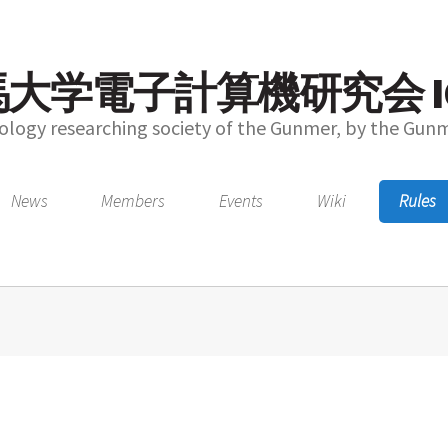
大学電子計算機研究会 I
logy researching society of the Gunmer, by the Gun
News
Members
Events
Wiki
Rules