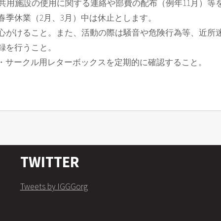
共用施設の使用に関する連絡や部費の配布（例年11月）等
春季休業（2月、3月）中は休止とします。
心がけること。また、活動の際は騒音や危険行為等、近所
録を行うこと。
ブ・サークル用レターボックスを定期的に確認すること。
TWITTER
Tweets by IGGGorg