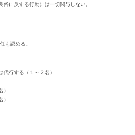
良俗に反する行動には一切関与しない。
任も認める。
は代行する（１～２名）
名）
名）