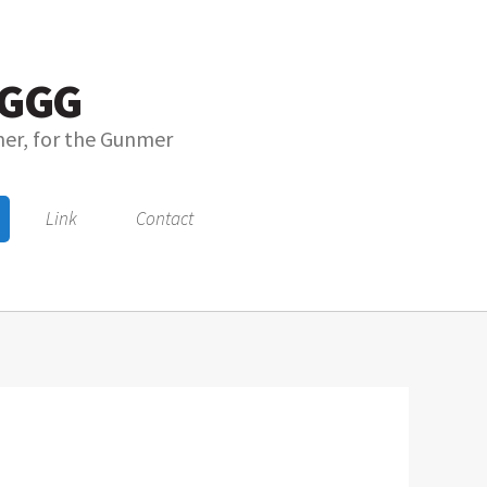
GGG
mer, for the Gunmer
Link
Contact