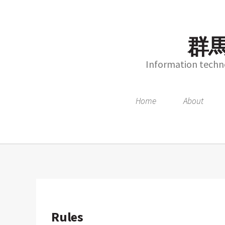
群馬
Information techno
Home
About
Rules